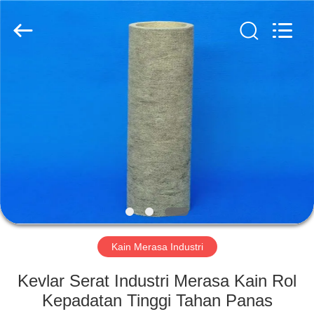
2026
HUATAO
LOVER
LTD.
All
Rights
Reserved.
RUMAH
PRODUK
TENTANG
KAMI
TUR
PABRIK
Kain Merasa Industri
Kevlar Serat Industri Merasa Kain Rol
KONTROL
Kepadatan Tinggi Tahan Panas