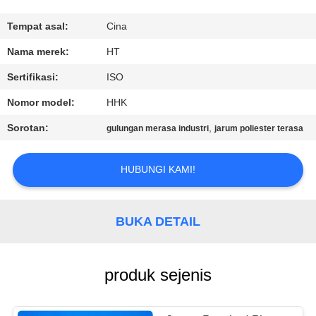
KUALITAS
Tempat asal:
Cina
HUBUNGI
Nama merek:
HT
KAMI
Sertifikasi:
ISO
Nomor model:
HHK
BERITA
Sorotan:
,
gulungan merasa industri
jarum poliester terasa
PERMINTAAN
HUBUNGI KAMI!
PENAWARAN
BUKA DETAIL
SITEMAP
PRIVACY
produk sejenis
POLICY