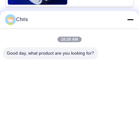
Chris
Bad Request
Semua
10:20 AM
bahan bukan tenunan
Rol Industri
Good day, what product are you looking for?
Panel Layar
Sabuk Industri
Poliuretan
Selimut Isolasi
Filter Industri
Aerogel
Pompa Sentrifugal
Kain Merasa Industri
Industri