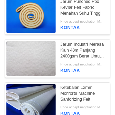
Jarum Punched Pbo
Kevlar Felt Fabric
Menahan Suhu Tinggi
Price accept negotiation MOQ:1 Meter Persegi
KONTAK
Jarum Industri Merasa
Kain 48m Panjang
2400gsm Berat Untuk
Industri Semen
Price accept negotiation MOQ:satu PC
KONTAK
Ketebalan 12mm
Monforts Machine
Sanforizing Felt
Price accept negotiation MOQ:1 potong
KONTAK