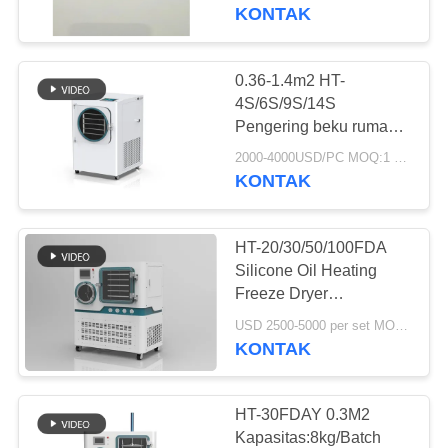
KUALITAS
KONTAK
HUBUNGI
0.36-1.4m2 HT-
763
KAMI
4S/6S/9S/14S
Panel Layar
Pengering beku rumah
untuk menjaga segar
BERITA
Poliuretan
2000-4000USD/PC MOQ:1 PC
KONTAK
PERMINTAAN
HT-20/30/50/100FDA
PENAWARAN
Silicone Oil Heating
Freeze Dryer
75
Lyophilizers untuk
SITEMAP
USD 2500-5000 per set MOQ:1 SET
pengobatan, farmasi,
KONTAK
Sabuk Industri
penelitian biologis
PRIVACY
POLICY
HT-30FDAY 0.3M2
Kapasitas:8kg/Batch