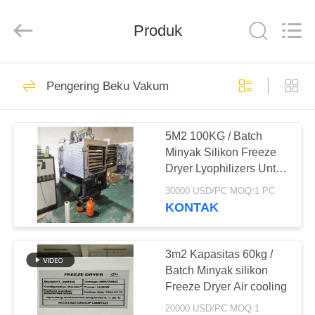
2026
HUATAO
LOVER
LTD.
Produk
All
Rights
Reserved.
RUMAH
51
Pengering Beku Vakum
bahan bukan
PRODUK
tenunan
5M2 100KG / Batch
Minyak Silikon Freeze
TENTANG
Dryer Lyophilizers Untuk
KAMI
Obat Kimia
30000 USD/PC MOQ:1 PC
KONTAK
369
TUR
PABRIK
3m2 Kapasitas 60kg /
Rol Industri
Batch Minyak silikon
Freeze Dryer Air cooling
KONTROL
20000 USD/PC MOQ:1