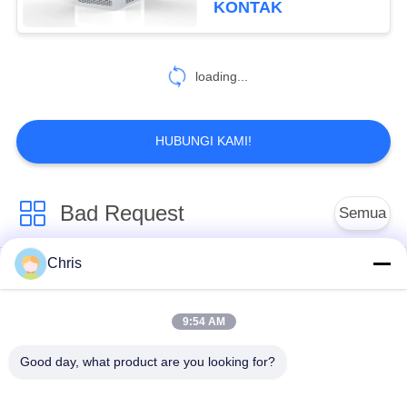
KONTAK
478
Mesin Pembuat
loading...
Kertas
HUBUNGI KAMI!
Bad Request
Semua
155
Mesin Kardus
Chris
bahan bukan tenunan
Rol Industri
Corrugator
9:54 AM
Panel Layar
Sabuk Industri
Poliuretan
Good day, what product are you looking for?
Selimut Isolasi