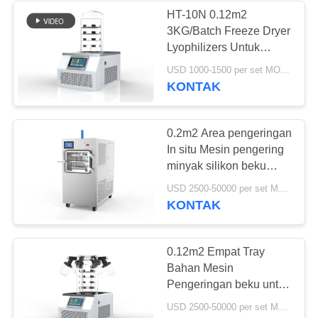
HT-10N 0.12m2
3KG/Batch Freeze Dryer
37
Lyophilizers Untuk
Pompa Sentrifugal
Laboratorium
USD 1000-1500 per set MOQ:1 SET
KONTAK
Industri
0.2m2 Area pengeringan
In situ Mesin pengering
minyak silikon beku
untuk konservasi buah
141
USD 2500-50000 per set MOQ:1 SET
KONTAK
Kain Merasa
Industri
0.12m2 Empat Tray
Bahan Mesin
Pengeringan beku untuk
Konservasi Buah,
USD 2500-50000 per set MOQ:1 SET
Makanan dan Sayuran