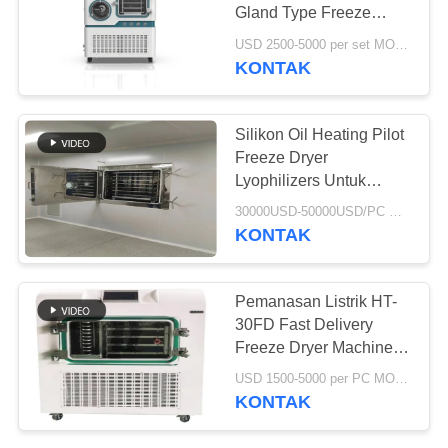
Gland Type Freeze
Dryer Machine
USD 2500-5000 per set MOQ:1 SET
Lyophilizers untuk
KONTAK
78
Kedokteran, Kimia,
Selimut Isolasi
Makanan dll
Silikon Oil Heating Pilot
Aerogel
Freeze Dryer
Lyophilizers Untuk
Penggunaan Industri
30000USD-50000USD/PC MOQ:1 PC
Komersial
KONTAK
80
Pemanasan Listrik HT-
30FD Fast Delivery
Filter Industri
Freeze Dryer Machine /
Lyophilizers untuk
USD 1500-5000 per PC MOQ:1 SET
Penelitian, Phamar,
KONTAK
Makanan