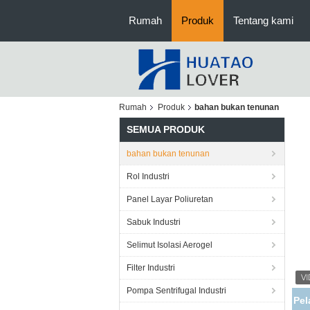
Rumah
Produk
Tentang kami
Rumah
Produk
bahan bukan tenunan
SEMUA PRODUK
bahan bukan tenunan
Rol Industri
Panel Layar Poliuretan
Sabuk Industri
Selimut Isolasi Aerogel
Filter Industri
Pompa Sentrifugal Industri
Pel