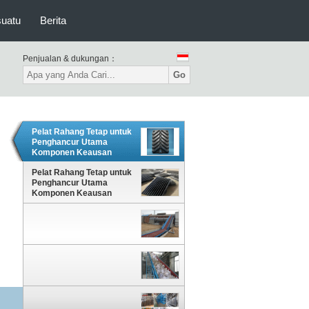
suatu
Berita
Penjualan & dukungan：
Go
Pelat Rahang Tetap untuk
Penghancur Utama
Komponen Keausan
Tambang Baja Paduan
Kekuatan Tarik Tinggi
Pelat Rahang Tetap untuk
Penghancur Utama
Komponen Keausan
Tambang Baja Paduan
Kekuatan Tarik Tinggi