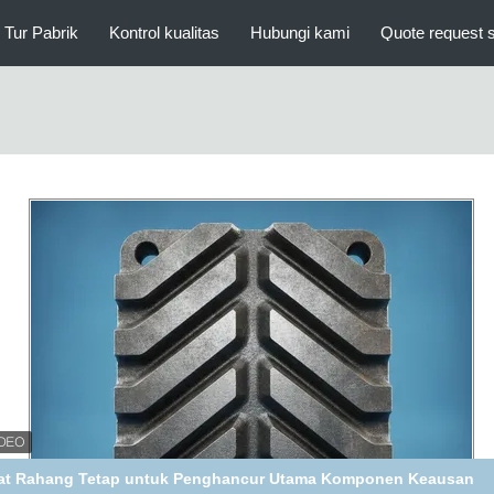
Tur Pabrik
Kontrol kualitas
Hubungi kami
Quote request 
at Rahang Tetap untuk Penghancur Utama Komponen Keausan