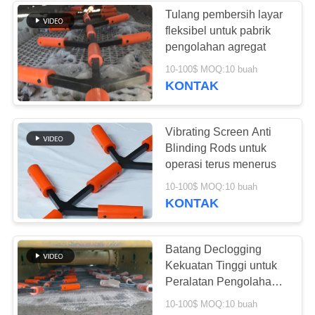
Tulang pembersih layar
fleksibel untuk pabrik
37
pengolahan agregat
Pompa Sentrifugal
10-100$ MOQ:10 buah
KONTAK
Industri
Vibrating Screen Anti
Blinding Rods untuk
operasi terus menerus
141
10-100$ MOQ:10 buah
KONTAK
Kain Merasa
Industri
Batang Declogging
Kekuatan Tinggi untuk
Peralatan Pengolahan
Bijih
10-100$ MOQ:10 buah