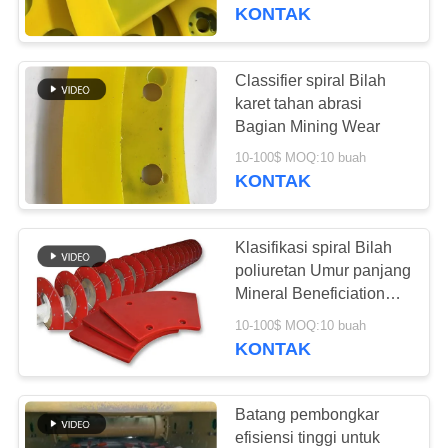
KUALITAS
KONTAK
HUBUNGI
Classifier spiral Bilah
763
KAMI
karet tahan abrasi
Panel Layar
Bagian Mining Wear
BERITA
Poliuretan
10-100$ MOQ:10 buah
KONTAK
PERMINTAAN
Klasifikasi spiral Bilah
PENAWARAN
poliuretan Umur panjang
Mineral Beneficiation
75
Wear Parts
SITEMAP
10-100$ MOQ:10 buah
KONTAK
Sabuk Industri
PRIVACY
POLICY
Batang pembongkar
efisiensi tinggi untuk