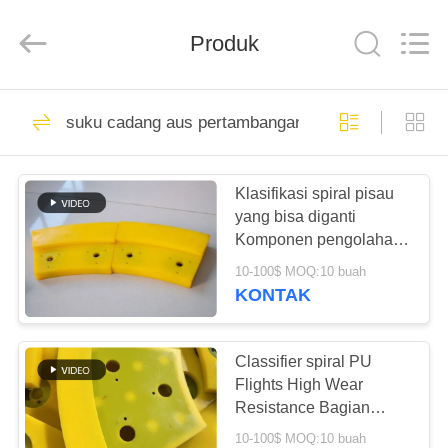
2026
HUATAO
LOVER
LTD.
Produk
All
Rights
Reserved.
RUMAH
51
suku cadang aus pertambangan
bahan bukan
PRODUK
tenunan
Klasifikasi spiral pisau
yang bisa diganti
TENTANG
Komponen pengolahan
KAMI
mineral tugas berat
10-100$ MOQ:10 buah
KONTAK
369
TUR
PABRIK
Classifier spiral PU
Rol Industri
Flights High Wear
Resistance Bagian
KONTROL
pengolahan bijih
10-100$ MOQ:10 buah