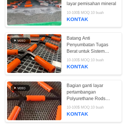
layar pemisahan mineral
10-100$ MOQ:10 buah
KONTAK
78
Selimut Isolasi
Batang Anti
Aerogel
Penyumbatan Tugas
Berat untuk Sistem
Penyaringan Batubara
10-100$ MOQ:10 buah
KONTAK
80
Bagian ganti layar
pertambangan
Filter Industri
Polyurethane Rods
Dekob
10-100$ MOQ:10 buah
KONTAK