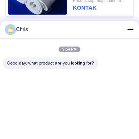
Price accept negotiation MOQ:1 potong
KONTAK
Chris
Bad Request
Semua
9:54 PM
bahan bukan tenunan
Rol Industri
Good day, what product are you looking for?
Panel Layar
Sabuk Industri
Poliuretan
Selimut Isolasi
Filter Industri
Aerogel
Pompa Sentrifugal
Kain Merasa Industri
Industri