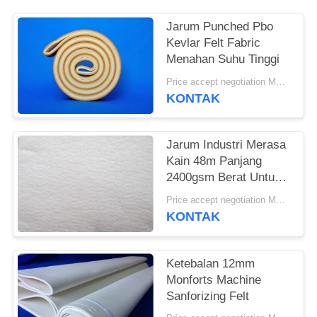
Jarum Punched Pbo
Kevlar Felt Fabric
Menahan Suhu Tinggi
Price accept negotiation MOQ:1 Meter Persegi
KONTAK
Jarum Industri Merasa
Kain 48m Panjang
2400gsm Berat Untuk
Industri Semen
Price accept negotiation MOQ:satu PC
KONTAK
Ketebalan 12mm
Monforts Machine
Sanforizing Felt