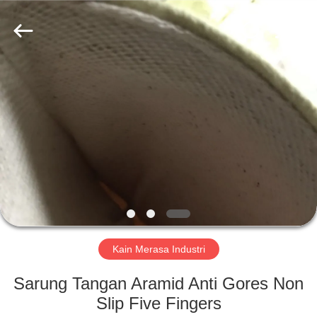
2026
HUATAO
LOVER
LTD.
All
Rights
Reserved.
RUMAH
PRODUK
TENTANG
KAMI
TUR
PABRIK
Kain Merasa Industri
Sarung Tangan Aramid Anti Gores Non
KONTROL
Slip Five Fingers