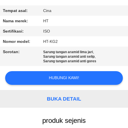
KUALITAS
Tempat asal:
Cina
HUBUNGI
Nama merek:
HT
KAMI
Sertifikasi:
ISO
Nomor model:
HT-KG2
BERITA
Sorotan:
,
Sarung tangan aramid lima jari
,
Sarung tangan aramid anti selip
Sarung tangan aramid anti gores
PERMINTAAN
PENAWARAN
HUBUNGI KAMI!
SITEMAP
BUKA DETAIL
PRIVACY
POLICY
produk sejenis