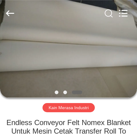
2026
HUATAO
LOVER
LTD.
All
Rights
Reserved.
RUMAH
PRODUK
TENTANG
KAMI
TUR
PABRIK
Kain Merasa Industri
Endless Conveyor Felt Nomex Blanket
KONTROL
Untuk Mesin Cetak Transfer Roll To