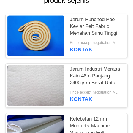
produk sejenis
Jarum Punched Pbo
Kevlar Felt Fabric
Menahan Suhu Tinggi
Price accept negotiation MOQ:1 Meter Persegi
KONTAK
Jarum Industri Merasa
Kain 48m Panjang
2400gsm Berat Untuk
Industri Semen
Price accept negotiation MOQ:satu PC
KONTAK
Ketebalan 12mm
Monforts Machine
Sanforizing Felt