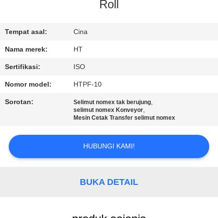
KUALITAS
Roll
HUBUNGI
Tempat asal:
Cina
KAMI
Nama merek:
HT
Sertifikasi:
ISO
BERITA
Nomor model:
HTPF-10
Sorotan:
,
Selimut nomex tak berujung
PERMINTAAN
,
selimut nomex Konveyor
Mesin Cetak Transfer selimut nomex
PENAWARAN
HUBUNGI KAMI!
SITEMAP
BUKA DETAIL
PRIVACY
POLICY