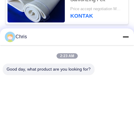
Price accept negotiation MOQ:1 potong
KONTAK
Chris
Bad Request
Semua
2:23 AM
bahan bukan tenunan
Rol Industri
Good day, what product are you looking for?
Panel Layar
Sabuk Industri
Poliuretan
Selimut Isolasi
Filter Industri
Aerogel
Pompa Sentrifugal
Kain Merasa Industri