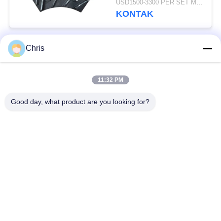
USD1500-3300 PER SET MOQ:1 set
dan Peningkatan
KONTAK
Kapasitas Produksi
Chris
Bad Request
Semua
11:32 PM
bahan bukan tenunan
Rol Industri
Good day, what product are you looking for?
Panel Layar
Sabuk Industri
Poliuretan
Selimut Isolasi
Filter Industri
Aerogel
Pompa Sentrifugal
Kain Merasa Industri
Industri