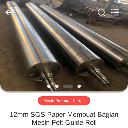
2026
HUATAO
LOVER
LTD.
All
Rights
Reserved.
RUMAH
PRODUK
TENTANG
KAMI
TUR
PABRIK
Mesin Pembuat Kertas
12mm SGS Paper Membuat Bagian
KONTROL
Mesin Felt Guide Roll