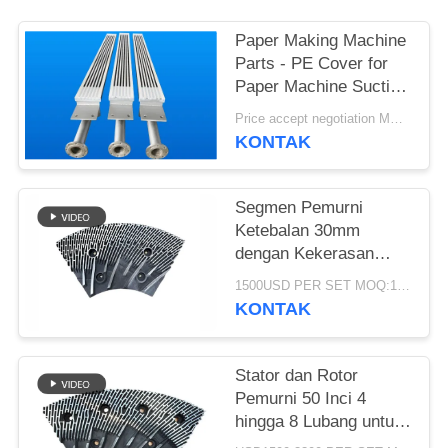
Paper Making Machine
Parts - PE Cover for
Paper Machine Suction
Box
Price accept negotiation MOQ:1 Set
KONTAK
Segmen Pemurni
Ketebalan 30mm
dengan Kekerasan
63HRC Untuk
1500USD PER SET MOQ:1 Set
Defibrator Pemurni
KONTAK
MDF/HDF
Stator dan Rotor
Pemurni 50 Inci 4
hingga 8 Lubang untuk
Pemurnian Serat MDF