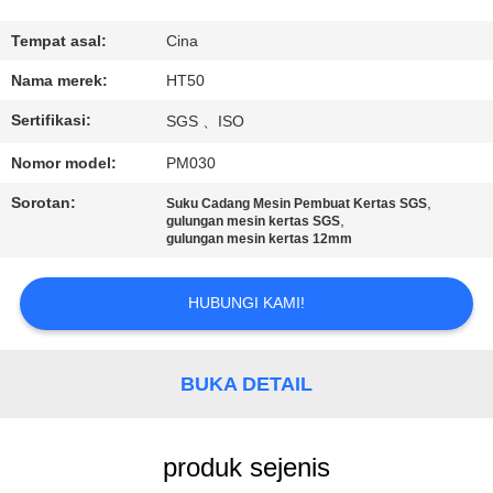
KUALITAS
Tempat asal:
Cina
HUBUNGI
Nama merek:
HT50
KAMI
Sertifikasi:
SGS 、ISO
Nomor model:
PM030
BERITA
Sorotan:
,
Suku Cadang Mesin Pembuat Kertas SGS
,
gulungan mesin kertas SGS
gulungan mesin kertas 12mm
PERMINTAAN
PENAWARAN
HUBUNGI KAMI!
SITEMAP
BUKA DETAIL
PRIVACY
POLICY
produk sejenis