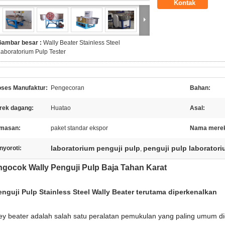
Kontak
Gambar besar :
Wally Beater Stainless Steel
aboratorium Pulp Tester
oses Manufaktur:
Pengecoran
Bahan:
rek dagang:
Huatao
Asal:
masan:
paket standar ekspor
Nama mere
laboratorium penguji pulp
penguji pulp laborator
nyoroti:
,
gocok Wally Penguji Pulp Baja Tahan Karat
enguji Pulp Stainless Steel Wally Beater terutama diperkenalkan
ley beater adalah salah satu peralatan pemukulan yang paling umum di