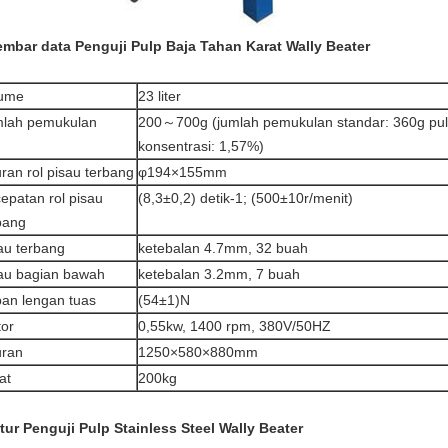
lembar data Penguji Pulp Baja Tahan Karat Wally Beater
lume
23 liter
lah pemukulan
200～700g (jumlah pemukulan standar: 360g pulp
konsentrasi: 1,57%)
ran rol pisau terbang
φ194×155mm
epatan rol pisau
(8,3±0,2) detik-1; (500±10r/menit)
bang
au terbang
ketebalan 4.7mm, 32 buah
au bagian bawah
ketebalan 3.2mm, 7 buah
an lengan tuas
(54±1)N
or
0,55kw, 1400 rpm, 380V/50HZ
ran
1250×580×880mm
at
200kg
itur Penguji Pulp Stainless Steel Wally Beater