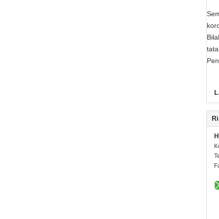
Sem
kor
Bil
tata
Pen
L
Ri
H
K
T
F