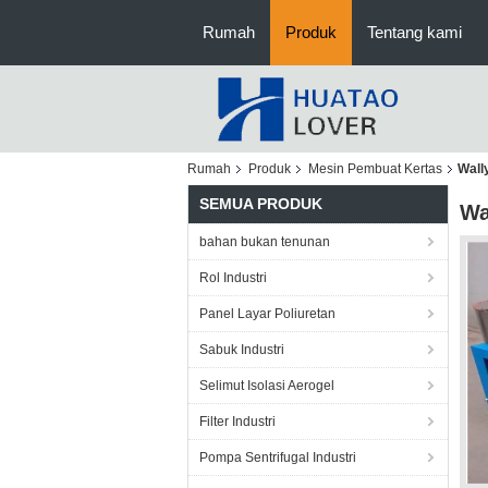
Rumah
Produk
Tentang kami
Rumah
Produk
Mesin Pembuat Kertas
Wall
SEMUA PRODUK
Wa
bahan bukan tenunan
Rol Industri
Panel Layar Poliuretan
Sabuk Industri
Selimut Isolasi Aerogel
Filter Industri
Pompa Sentrifugal Industri