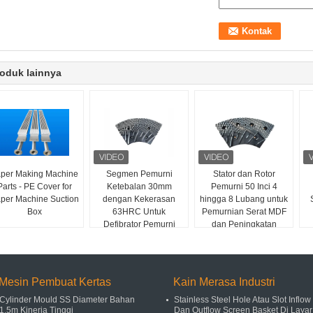
oduk lainnya
per Making Machine
Segmen Pemurni
Stator dan Rotor
Parts - PE Cover for
Ketebalan 30mm
Pemurni 50 Inci 4
per Machine Suction
dengan Kekerasan
hingga 8 Lubang untuk
Box
63HRC Untuk
Pemurnian Serat MDF
Defibrator Pemurni
dan Peningkatan
MDF/HDF
Kapasitas Produksi
Mesin Pembuat Kertas
Kain Merasa Industri
Cylinder Mould SS Diameter Bahan
Stainless Steel Hole Atau Slot Inflow
1.5m Kinerja Tinggi
Dan Outflow Screen Basket Di Layar