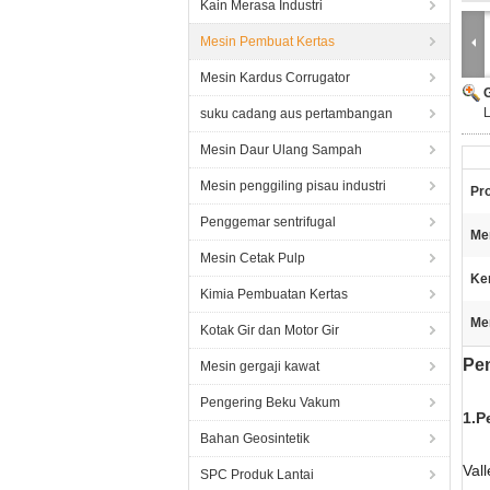
Kain Merasa Industri
Mesin Pembuat Kertas
Mesin Kardus Corrugator
L
suku cadang aus pertambangan
Mesin Daur Ulang Sampah
Mesin penggiling pisau industri
Pr
Penggemar sentrifugal
Me
Mesin Cetak Pulp
Ke
Kimia Pembuatan Kertas
Me
Kotak Gir dan Motor Gir
Pen
Mesin gergaji kawat
Pengering Beku Vakum
1.
P
Bahan Geosintetik
Val
SPC Produk Lantai