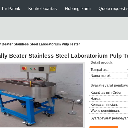
Tur Pabrik
Kontrol kualitas
Hubungi kami
Quote request 
y Beater Stainless Steel Laboratorium Pulp Tester
lly Beater Stainless Steel Laboratorium Pulp T
Detail produk:
Tempat asal:
Nama merek:
Syarat-syarat pembaya
Kuantitas min Order:
Harga:
Kemasan rincian:
Waktu pengiriman:
Syarat-syarat pembayar