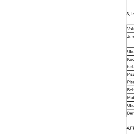
3, 
Vo
Jum
Uku
Kec
ter
Pis
Pis
Beb
Mot
Uku
Ber
4,
F