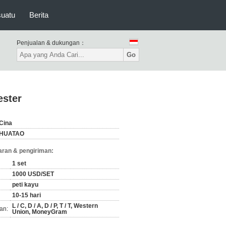
suatu
Berita
Penjualan & dukungan：
Go
ester
Cina
HUATAO
ran & pengiriman:
1 set
1000 USD/SET
peti kayu
10-15 hari
L / C, D / A, D / P, T / T, Western
an:
Union, MoneyGram