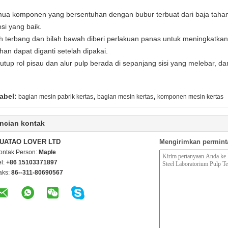
ua komponen yang bersentuhan dengan bubur terbuat dari baja tahan 
osi yang baik.
ah terbang dan bilah bawah diberi perlakuan panas untuk meningkatka
han dapat diganti setelah dipakai.
utup rol pisau dan alur pulp berada di sepanjang sisi yang melebar, da
,
,
abel:
bagian mesin pabrik kertas
bagian mesin kertas
komponen mesin kertas
ncian kontak
UATAO LOVER LTD
Mengirimkan permint
ontak Person:
Maple
el:
+86 15103371897
aks:
86--311-80690567