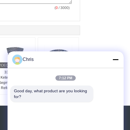
(
0
/ 3000)
Chris
33mm-42mm
48 Inch Refiner
Ketebalan Refiner
Pengisian Untuk
7:12 PM
Segmen Untuk MDF
Produksi Fiberboard
Refiner Defibrator
Densitas Menengah
Good day, what product are you looking 
Refiner
for?
Quote request suatu