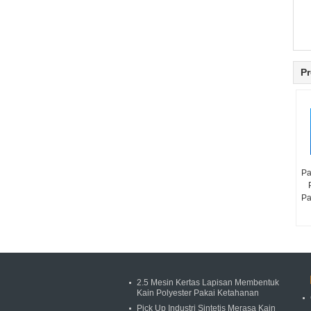
Pr
Pa
Pa
2.5 Mesin Kertas Lapisan Membentuk
Kain Polyester Pakai Ketahanan
Pick Up Industri Sintetis Merasa Kain