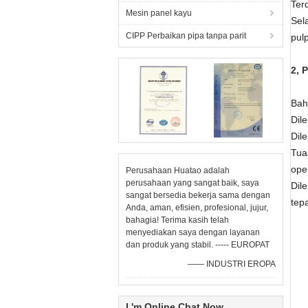
Ter
Mesin panel kayu
Sel
CIPP Perbaikan pipa tanpa parit
pul
2, 
Bah
Dil
Dil
Tua
ope
Perusahaan Huatao adalah
perusahaan yang sangat baik, saya
Dil
sangat bersedia bekerja sama dengan
tep
Anda, aman, efisien, profesional, jujur,
bahagia! Terima kasih telah
menyediakan saya dengan layanan
dan produk yang stabil. ----- EUROPAT
—— INDUSTRI EROPA
I 'm Online Chat Now