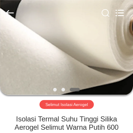
2026
HUATAO
LOVER
LTD.
All
Rights
Reserved.
RUMAH
PRODUK
TENTANG
KAMI
TUR
PABRIK
Selimut Isolasi Aerogel
Isolasi Termal Suhu Tinggi Silika
KONTROL
Aerogel Selimut Warna Putih 600