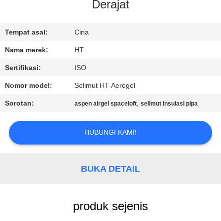
KUALITAS
Derajat
HUBUNGI
Tempat asal:
Cina
KAMI
Nama merek:
HT
Sertifikasi:
ISO
BERITA
Nomor model:
Selimut HT-Aerogel
Sorotan:
,
aspen airgel spaceloft
selimut insulasi pipa
PERMINTAAN
PENAWARAN
HUBUNGI KAMI!
SITEMAP
BUKA DETAIL
PRIVACY
produk sejenis
POLICY