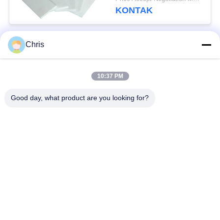
KONTAK
Chris
Bad Request
Semua
10:37 PM
bahan bukan tenunan
Rol Industri
Good day, what product are you looking for?
Panel Layar
Sabuk Industri
Poliuretan
Selimut Isolasi
Filter Industri
Aerogel
Pompa Sentrifugal
Kain Merasa Industri
Industri