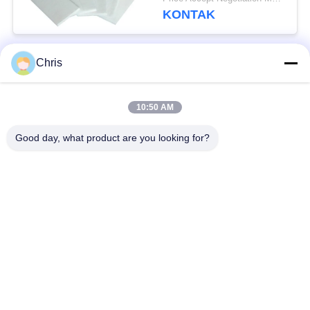
KONTAK
Chris
Bad Request
Semua
10:50 AM
bahan bukan tenunan
Rol Industri
Good day, what product are you looking for?
Panel Layar
Sabuk Industri
Poliuretan
Selimut Isolasi
Filter Industri
Aerogel
Pompa Sentrifugal
Kain Merasa Industri
Industri