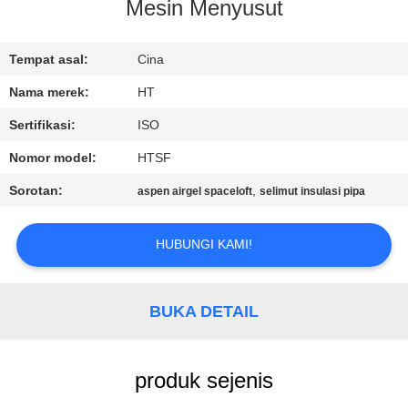
KUALITAS
Mesin Menyusut
HUBUNGI
Tempat asal:
Cina
KAMI
Nama merek:
HT
Sertifikasi:
ISO
BERITA
Nomor model:
HTSF
Sorotan:
,
aspen airgel spaceloft
selimut insulasi pipa
PERMINTAAN
PENAWARAN
HUBUNGI KAMI!
SITEMAP
BUKA DETAIL
PRIVACY
produk sejenis
POLICY