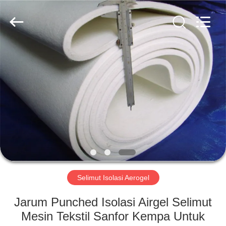
2026
HUATAO
LOVER
LTD.
All
Rights
Reserved.
RUMAH
PRODUK
TENTANG
KAMI
TUR
PABRIK
Selimut Isolasi Aerogel
Jarum Punched Isolasi Airgel Selimut
KONTROL
Mesin Tekstil Sanfor Kempa Untuk