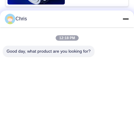
Chris
Bad Request
Semua
12:18 PM
bahan bukan tenunan
Rol Industri
Good day, what product are you looking for?
Panel Layar
Sabuk Industri
Poliuretan
Selimut Isolasi
Filter Industri
Aerogel
Pompa Sentrifugal
Kain Merasa Industri
Industri