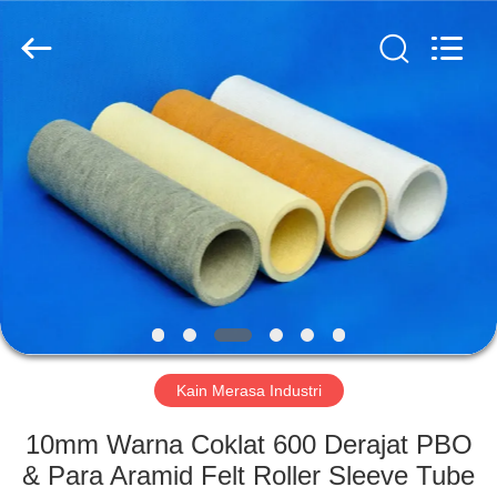
2026
HUATAO
LOVER
LTD.
All
Rights
Reserved.
RUMAH
PRODUK
TENTANG
KAMI
TUR
PABRIK
Kain Merasa Industri
10mm Warna Coklat 600 Derajat PBO
KONTROL
& Para Aramid Felt Roller Sleeve Tube