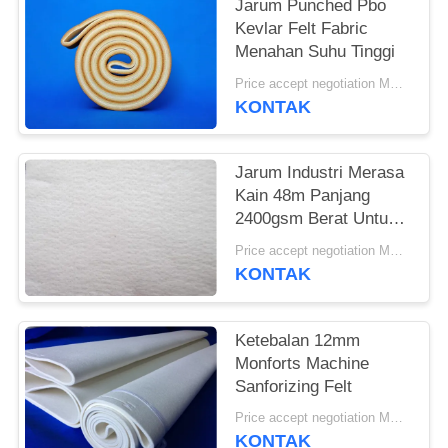
Jarum Punched Pbo
Kevlar Felt Fabric
Menahan Suhu Tinggi
Price accept negotiation MOQ:1 Meter Persegi
KONTAK
Jarum Industri Merasa
Kain 48m Panjang
2400gsm Berat Untuk
Industri Semen
Price accept negotiation MOQ:satu PC
KONTAK
Ketebalan 12mm
Monforts Machine
Sanforizing Felt
Price accept negotiation MOQ:1 potong
KONTAK