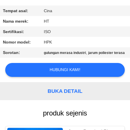
KUALITAS
Tempat asal:
Cina
HUBUNGI
Nama merek:
HT
KAMI
Sertifikasi:
ISO
Nomor model:
HPK
BERITA
Sorotan:
,
gulungan merasa industri
jarum poliester terasa
PERMINTAAN
HUBUNGI KAMI!
PENAWARAN
BUKA DETAIL
SITEMAP
PRIVACY
produk sejenis
POLICY