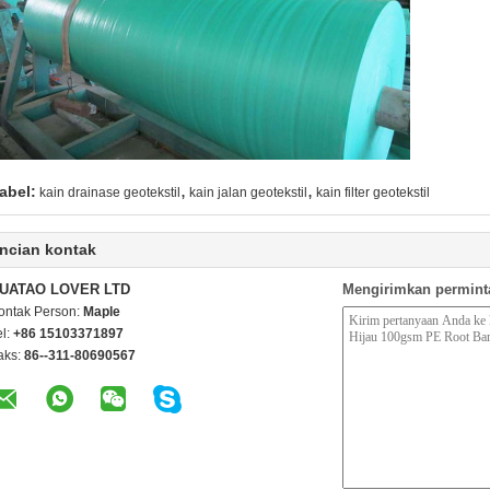
,
,
abel:
kain drainase geotekstil
kain jalan geotekstil
kain filter geotekstil
ncian kontak
UATAO LOVER LTD
Mengirimkan permint
ontak Person:
Maple
el:
+86 15103371897
aks:
86--311-80690567