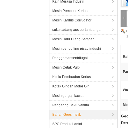
Kain Merasa Industri
Mesin Pembuat Kertas
Mesin Kardus Corrugator
suku cadang aus pertambangan
Mesin Daur Ulang Sampah
Mesin penggiling pisau industri
Ba
Penggemar sentrifugal
Mesin Cetak Pulp
Pa
Kimia Pembuatan Kertas
Kotak Gir dan Motor Gir
Wa
Mesin gergaji kawat
Me
Pengering Beku Vakum
Bahan Geosintetik
Geo
Des
SPC Produk Lantai