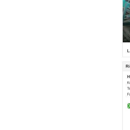
L
Ri
H
K
T
F