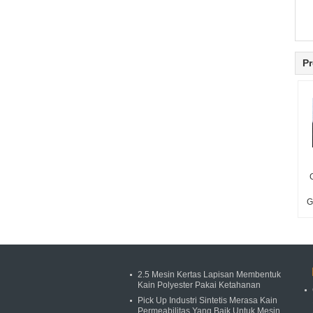
Pr
G
2.5 Mesin Kertas Lapisan Membentuk
Kain Polyester Pakai Ketahanan
Pick Up Industri Sintetis Merasa Kain
Permeabilitas Yang Baik Untuk Mesin