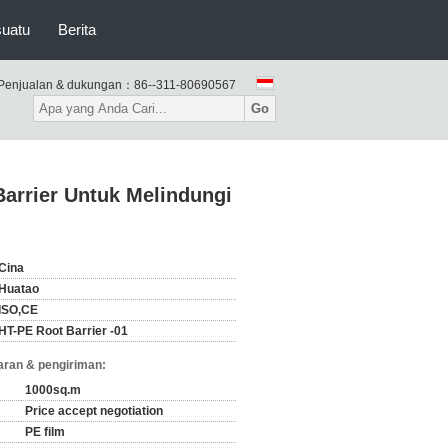
suatu
Berita
Penjualan & dukungan：
86--311-80690567
Go
arrier Untuk Melindungi
Cina
Huatao
ISO,CE
HT-PE Root Barrier -01
ran & pengiriman:
1000sq.m
Price accept negotiation
PE film