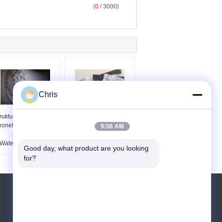
(
0
/ 3000)
Chris
ruktur Jaringan Hdpe
PP Kontinyu Filamen
onet Komposit Lebar
Geotextile Road Fabric
9:56 AM
4m Untuk
Non Woven Alkali
Waterproofing Atap
Resistance
Good day, what product are you looking 
for?
Quote request suatu
Kirim