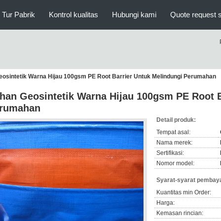
Tur Pabrik
Kontrol kualitas
Hubungi kami
Quote request 
osintetik Warna Hijau 100gsm PE Root Barrier Untuk Melindungi Perumahan
han Geosintetik Warna Hijau 100gsm PE Root B
rumahan
Detail produk:
Tempat asal:
Nama merek:
Sertifikasi:
Nomor model:
Syarat-syarat pembaya
Kuantitas min Order:
Harga:
Kemasan rincian: