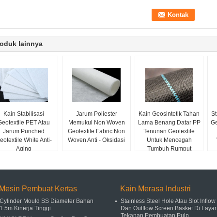
oduk lainnya
Kain Stabilisasi
Jarum Poliester
Kain Geosintetik Tahan
St
Geotextile PET Atau
Memukul Non Woven
Lama Benang Datar PP
Ge
Jarum Punched
Geotextile Fabric Non
Tenunan Geotextile
eotextile White Anti-
Woven Anti - Oksidasi
Untuk Mencegah
Aging
Tumbuh Rumput
Mesin Pembuat Kertas
Kain Merasa Industri
Cylinder Mould SS Diameter Bahan
Stainless Steel Hole Atau Slot Inflow
1.5m Kinerja Tinggi
Dan Outflow Screen Basket Di Layar
Tekanan Pembuatan Pulp