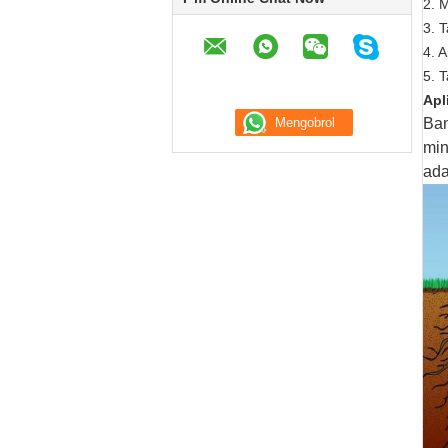
2. 
3. 
4. 
5. 
Apl
Ban
min
ada