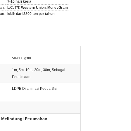
7-10 hari kerja
an:
L/C, T/T, Western Union, MoneyGram
an:
lebih dari 2800 ton per tahun
50-600 gsm
1m, 5m, 10m, 20m, 30m, Sebagai
Permintaan
LDPE Dilaminasi Kedua Sisi
k Melindungi Perumahan