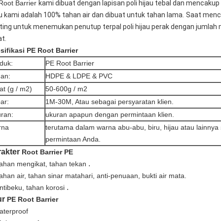
Root Barrier
kami dibuat dengan lapisan poli hijau tebal dan mencaku
au kami adalah 100% tahan air dan dibuat untuk tahan lama.
Saat mencar
ting untuk menemukan penutup terpal poli hijau perak dengan jumlah m
at.
sifikasi
PE Root Barrier
duk:
PE Root Barrier
an:
HDPE & LDPE & PVC
at (g / m2)
50-600g / m2
ar:
1M-30M, Atau sebagai persyaratan klien.
ran:
ukuran apapun dengan permintaan klien.
rna
terutama dalam warna abu-abu, biru, hijau atau lainnya
permintaan Anda.
akter
Root Barrier PE
.
ahan mengikat, tahan tekan
ahan air, tahan sinar matahari, anti-penuaan, bukti air mata.
.
ntibeku,
tahan korosi
ur
PE Root Barrier
aterproof