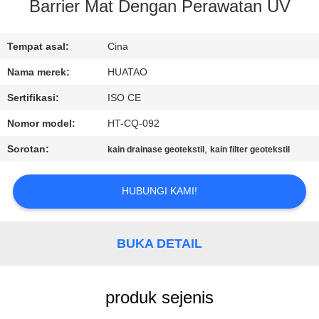
KUALITAS
Barrier Mat Dengan Perawatan UV
HUBUNGI
Tempat asal:
Cina
KAMI
Nama merek:
HUATAO
Sertifikasi:
ISO CE
BERITA
Nomor model:
HT-CQ-092
Sorotan:
,
kain drainase geotekstil
kain filter geotekstil
PERMINTAAN
PENAWARAN
HUBUNGI KAMI!
SITEMAP
BUKA DETAIL
PRIVACY
produk sejenis
POLICY