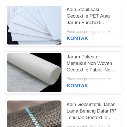
Kain Stabilisasi
Geotextile PET Atau
Jarum Punched
Geotextile White Anti-
Price accept negotiation MOQ:1sqm
Aging
KONTAK
Jarum Poliester
Memukul Non Woven
Geotextile Fabric Non
Woven Anti - Oksidasi
Price accept negotiation MOQ:100sq.m
KONTAK
Kain Geosintetik Tahan
Lama Benang Datar PP
Tenunan Geotextile
Untuk Mencegah
Price accept negotiation MOQ:1000 sq.m.