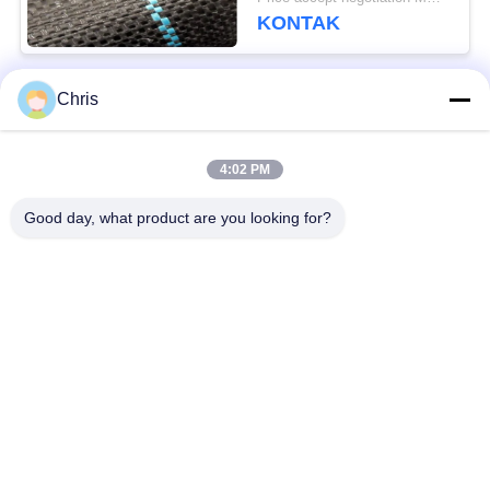
Tumbuh Rumput
KONTAK
Chris
Bad Request
Semua
4:02 PM
bahan bukan tenunan
Rol Industri
Good day, what product are you looking for?
Panel Layar
Sabuk Industri
Poliuretan
Selimut Isolasi
Filter Industri
Aerogel
Pompa Sentrifugal
Kain Merasa Industri
Industri