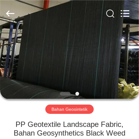
2026
HUATAO
LOVER
LTD.
All
Rights
Reserved.
RUMAH
PRODUK
TENTANG
KAMI
TUR
PABRIK
Bahan Geosintetik
PP Geotextile Landscape Fabric,
KONTROL
Bahan Geosynthetics Black Weed