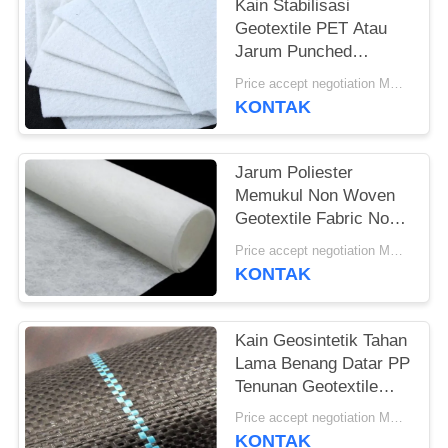
Kain Stabilisasi
Geotextile PET Atau
Jarum Punched
Geotextile White Anti-
Price accept negotiation MOQ:1sqm
Aging
KONTAK
Jarum Poliester
Memukul Non Woven
Geotextile Fabric Non
Woven Anti - Oksidasi
Price accept negotiation MOQ:100sq.m
KONTAK
Kain Geosintetik Tahan
Lama Benang Datar PP
Tenunan Geotextile
Untuk Mencegah
Price accept negotiation MOQ:1000 sq.m.
Tumbuh Rumput
KONTAK