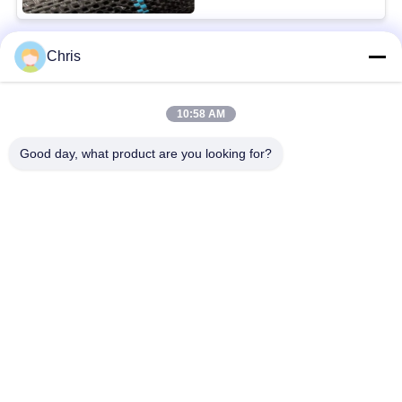
Chris
Bad Request
Semua
10:58 AM
bahan bukan tenunan
Rol Industri
Good day, what product are you looking for?
Panel Layar
Sabuk Industri
Poliuretan
Selimut Isolasi
Filter Industri
Aerogel
Pompa Sentrifugal
Kain Merasa Industri
Industri