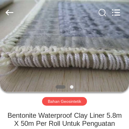
2026
HUATAO
LOVER
LTD.
All
Rights
Reserved.
RUMAH
PRODUK
TENTANG
KAMI
TUR
PABRIK
Bahan Geosintetik
Bentonite Waterproof Clay Liner 5.8m
KONTROL
X 50m Per Roll Untuk Penguatan