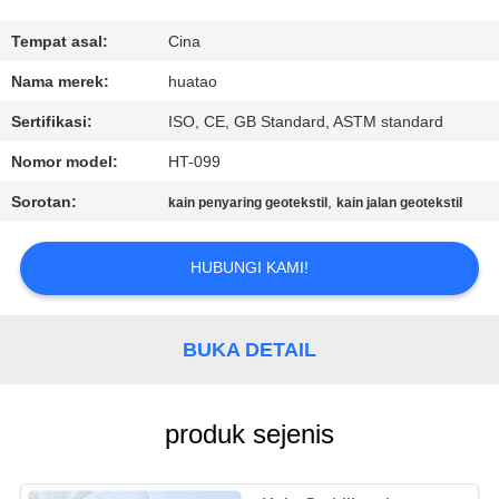
KUALITAS
Tempat asal:
Cina
HUBUNGI
Nama merek:
huatao
KAMI
Sertifikasi:
ISO, CE, GB Standard, ASTM standard
Nomor model:
HT-099
BERITA
Sorotan:
,
kain penyaring geotekstil
kain jalan geotekstil
PERMINTAAN
HUBUNGI KAMI!
PENAWARAN
BUKA DETAIL
SITEMAP
PRIVACY
produk sejenis
POLICY