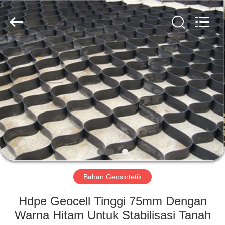
2026
HUATAO
LOVER
LTD.
All
Rights
Reserved.
RUMAH
PRODUK
TENTANG
KAMI
TUR
PABRIK
Bahan Geosintetik
Hdpe Geocell Tinggi 75mm Dengan
KONTROL
Warna Hitam Untuk Stabilisasi Tanah