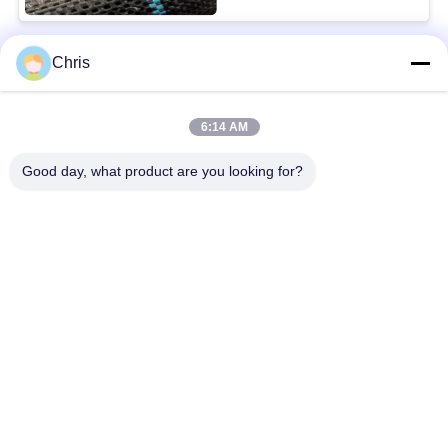
Chris
Bad Request
Semua
6:14 AM
bahan bukan tenunan
Rol Industri
Good day, what product are you looking for?
Panel Layar
Sabuk Industri
Poliuretan
Selimut Isolasi
Filter Industri
Aerogel
Pompa Sentrifugal
Kain Merasa Industri
Industri