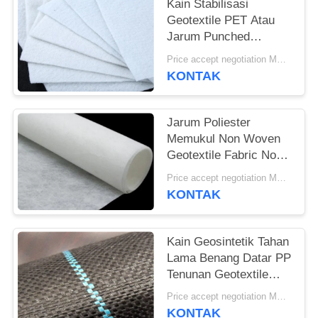
Kain Stabilisasi
Geotextile PET Atau
Jarum Punched
Geotextile White Anti-
Price accept negotiation MOQ:1sqm
Aging
KONTAK
Jarum Poliester
Memukul Non Woven
Geotextile Fabric Non
Woven Anti - Oksidasi
Price accept negotiation MOQ:100sq.m
KONTAK
Kain Geosintetik Tahan
Lama Benang Datar PP
Tenunan Geotextile
Untuk Mencegah
Price accept negotiation MOQ:1000 sq.m.
Tumbuh Rumput
KONTAK