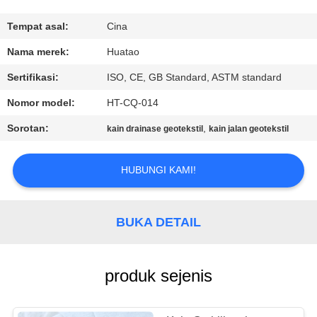
KUALITAS
Tempat asal:
Cina
HUBUNGI
Nama merek:
Huatao
KAMI
Sertifikasi:
ISO, CE, GB Standard, ASTM standard
Nomor model:
HT-CQ-014
BERITA
Sorotan:
,
kain drainase geotekstil
kain jalan geotekstil
PERMINTAAN
HUBUNGI KAMI!
PENAWARAN
BUKA DETAIL
SITEMAP
PRIVACY
produk sejenis
POLICY