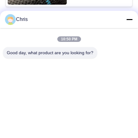
Chris
Bad Request
Semua
10:50 PM
bahan bukan tenunan
Rol Industri
Good day, what product are you looking for?
Panel Layar
Sabuk Industri
Poliuretan
Selimut Isolasi
Filter Industri
Aerogel
Pompa Sentrifugal
Kain Merasa Industri
Industri