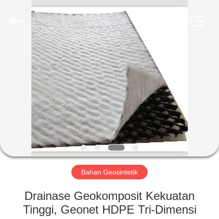
2026
HUATAO
LOVER
LTD.
All
Rights
Reserved.
RUMAH
PRODUK
TENTANG
KAMI
TUR
PABRIK
Bahan Geosintetik
Drainase Geokomposit Kekuatan
KONTROL
Tinggi, Geonet HDPE Tri-Dimensi