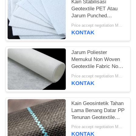
Kain Stabilisasi
Geotextile PET Atau
Jarum Punched
Geotextile White Anti-
Price accept negotiation MOQ:1sqm
Aging
KONTAK
Jarum Poliester
Memukul Non Woven
Geotextile Fabric Non
Woven Anti - Oksidasi
Price accept negotiation MOQ:100sq.m
KONTAK
Kain Geosintetik Tahan
Lama Benang Datar PP
Tenunan Geotextile
Untuk Mencegah
Price accept negotiation MOQ:1000 sq.m.
Tumbuh Rumput
KONTAK