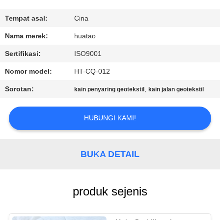
KUALITAS
Tempat asal:
Cina
HUBUNGI
Nama merek:
huatao
KAMI
Sertifikasi:
ISO9001
Nomor model:
HT-CQ-012
BERITA
Sorotan:
,
kain penyaring geotekstil
kain jalan geotekstil
PERMINTAAN
HUBUNGI KAMI!
PENAWARAN
BUKA DETAIL
SITEMAP
PRIVACY
produk sejenis
POLICY