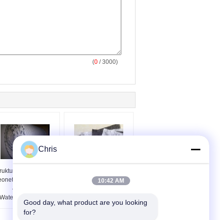
(
0
/ 3000)
Chris
ruktur Jaringan Hdpe
PP Kontinyu Filamen
onet Komposit Lebar
Geotextile Road Fabric
10:42 AM
4m Untuk
Non Woven Alkali
Waterproofing Atap
Resistance
Good day, what product are you looking 
for?