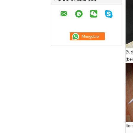
But
(be
Ite