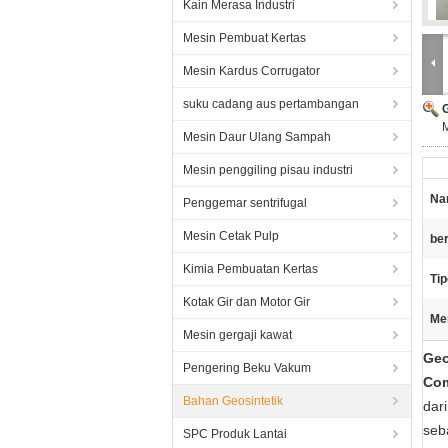
Kain Merasa Industri
Mesin Pembuat Kertas
Mesin Kardus Corrugator
suku cadang aus pertambangan
M
Mesin Daur Ulang Sampah
Mesin penggiling pisau industri
Na
Penggemar sentrifugal
Mesin Cetak Pulp
ber
Kimia Pembuatan Kertas
Tip
Kotak Gir dan Motor Gir
Me
Mesin gergaji kawat
Geo
Pengering Beku Vakum
Com
Bahan Geosintetik
dar
seb
SPC Produk Lantai