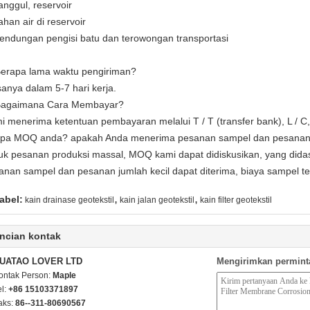
anggul, reservoir
ahan air di reservoir
endungan pengisi batu dan terowongan transportasi
Berapa lama waktu pengiriman?
sanya dalam 5-7 hari kerja.
Bagaimana Cara Membayar?
i menerima ketentuan pembayaran melalui T / T (transfer bank), L / C,
apa MOQ anda?
apakah Anda menerima pesanan sampel dan pesanan 
uk pesanan produksi massal, MOQ kami dapat didiskusikan, yang dida
anan sampel dan pesanan jumlah kecil dapat diterima, biaya sampel t
,
,
abel:
kain drainase geotekstil
kain jalan geotekstil
kain filter geotekstil
ncian kontak
UATAO LOVER LTD
Mengirimkan permint
ontak Person:
Maple
el:
+86 15103371897
aks:
86--311-80690567