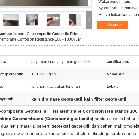
Waktu pengiriman:
Syarat-syarat pembayar
Menyediakan kemampu
Kontak
Gambar besar :
Geocomposite Geotextile Filter
embrane Corrosion Resistance 100 - 1000g / M
ma:
anyaman / non anyaman geotekstil
certification:
at geotekstil:
100-1000 g / m
Nama lain:
e:
tenunan atau bukan tenunan
Lebar:
kain drainase geotekstil
kain filter geotekstil
nyoroti:
,
composite Geotextile Filter Membrane Corrosion Resistance 100 
bine Geomembrane (Compound geotextile)
adalah sejenis bahan k
i dua jenis material seperti geotekstil geoteknik dan bahan makromol
againya.
Geomembrane komposit dibuat oleh teknologi pembuatan lanju