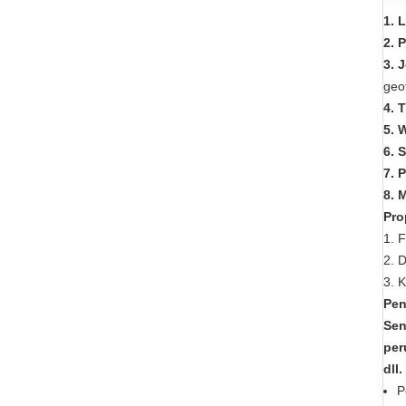
1. 
2. 
3. 
geo
4. 
5. 
6. 
7. 
8. 
Pro
1. F
2. 
3. 
Pen
Sen
per
dll.
P