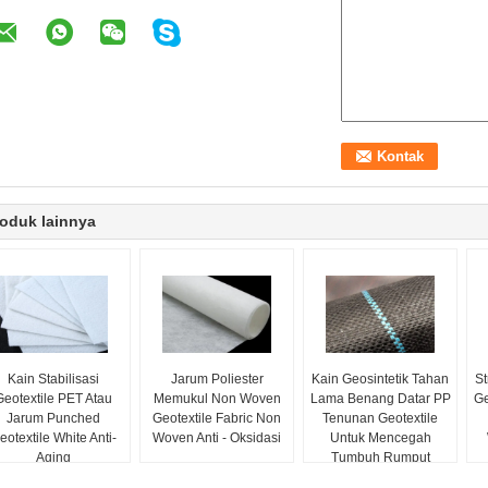
oduk lainnya
Kain Stabilisasi
Jarum Poliester
Kain Geosintetik Tahan
St
Geotextile PET Atau
Memukul Non Woven
Lama Benang Datar PP
Ge
Jarum Punched
Geotextile Fabric Non
Tenunan Geotextile
eotextile White Anti-
Woven Anti - Oksidasi
Untuk Mencegah
Aging
Tumbuh Rumput