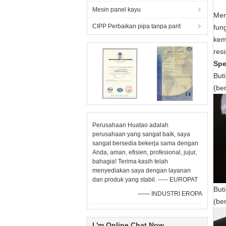
Mesin panel kayu
Men
CIPP Perbaikan pipa tanpa parit
fun
kem
res
Spe
But
(be
Perusahaan Huatao adalah
perusahaan yang sangat baik, saya
sangat bersedia bekerja sama dengan
Anda, aman, efisien, profesional, jujur,
bahagia! Terima kasih telah
menyediakan saya dengan layanan
dan produk yang stabil. ----- EUROPAT
But
—— INDUSTRI EROPA
(be
I 'm Online Chat Now