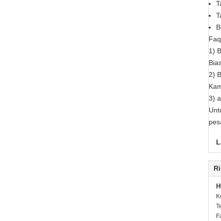
T
T
B
Faq
1) 
Bia
2) 
Kam
3) 
Unt
pes
L
Ri
H
K
T
F