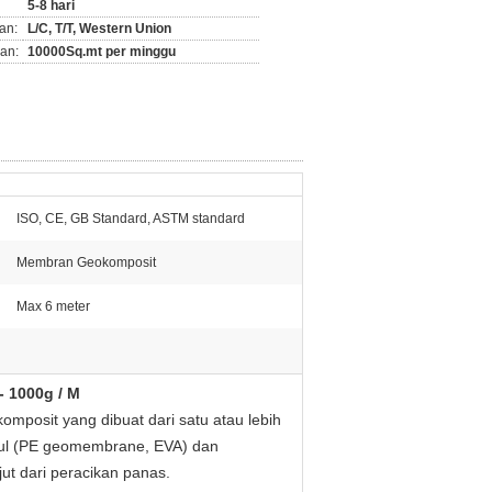
5-8 hari
an:
L/C, T/T, Western Union
an:
10000Sq.mt per minggu
ISO, CE, GB Standard, ASTM standard
Membran Geokomposit
Max 6 meter
- 1000g / M
omposit yang dibuat dari satu atau lebih
ekul (PE geomembrane, EVA) dan
t dari peracikan panas.