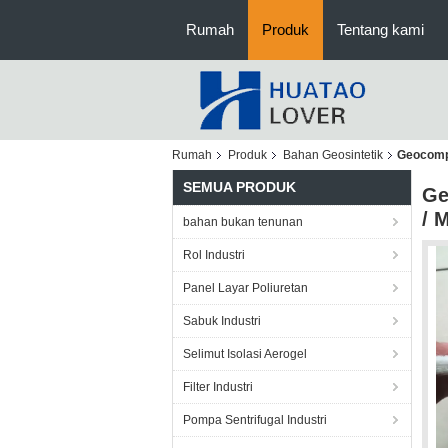
Rumah
Produk
Tentang kami
Rumah
Produk
Bahan Geosintetik
Geocompo
SEMUA PRODUK
Ge
/ 
bahan bukan tenunan
Rol Industri
Panel Layar Poliuretan
Sabuk Industri
Selimut Isolasi Aerogel
Filter Industri
Pompa Sentrifugal Industri