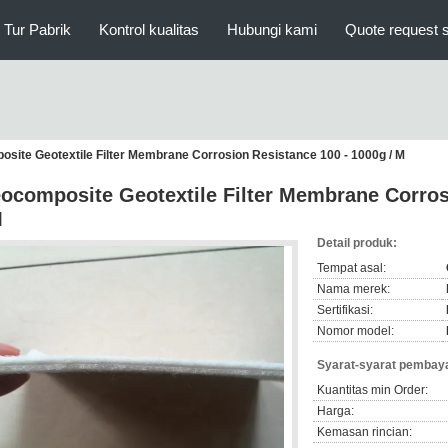
Tur Pabrik
Kontrol kualitas
Hubungi kami
Quote request 
site Geotextile Filter Membrane Corrosion Resistance 100 - 1000g / M
ocomposite Geotextile Filter Membrane Corros
M
Detail produk:
Tempat asal:
Nama merek:
Sertifikasi:
Nomor model:
Syarat-syarat pembaya
Kuantitas min Order:
Harga:
Kemasan rincian: