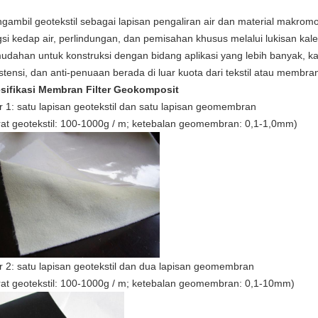
gambil geotekstil sebagai lapisan pengaliran air dan material makromol
gsi kedap air, perlindungan, dan pemisahan khusus melalui lukisan ka
udahan untuk konstruksi dengan bidang aplikasi yang lebih banyak, k
istensi, dan anti-penuaan berada di luar kuota dari tekstil atau membr
sifikasi Membran Filter Geokomposit
ir 1: satu lapisan geotekstil dan satu lapisan geomembran
rat geotekstil: 100-1000g / m; ketebalan geomembran: 0,1-1,0mm)
ir 2: satu lapisan geotekstil dan dua lapisan geomembran
rat geotekstil: 100-1000g / m; ketebalan geomembran: 0,1-10mm)