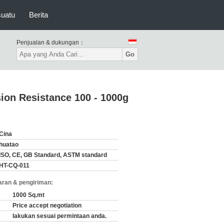
suatu
Berita
Penjualan & dukungan：
Go
ion Resistance 100 - 1000g
Cina
huatao
ISO, CE, GB Standard, ASTM standard
HT-CQ-011
ran & pengiriman:
1000 Sq.mt
Price accept negotiation
lakukan sesuai permintaan anda.