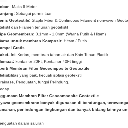
Lebar
: Maks 6 Meter
Panjang:
Sebagai permintaan
Jenis Geotextile:
Staple Fiber & Continuous Filament nonwoven Geot
tekstil dan Filamen tenunan geotekstil
Tipe Geomembran:
0.1mm - 1.0mm (Warna Putih & Hitam)
Warna untuk membran Komposit:
Hitam / Putih ....
Sampel Gratis
Paket:
Inti Kertas, membran tahan air dan Kain Tenun Plastik
Memuat:
kontainer 20Ft, Kontainer 40Ft tinggi
perti Membran Filter Geocomposite Geotextile
leksibilitas yang baik, kecuali isolasi geotekstil
Drainase, Penguatan, fungsi Pelindung.
Kedap.
ggunaan Membran Filter Geocomposite Geotextile
yawa geomembrane banyak digunakan di bendungan, terowongan la
umahan, perlindungan lingkungan dan banyak bidang lainnya unt
enguatan dalam saluran