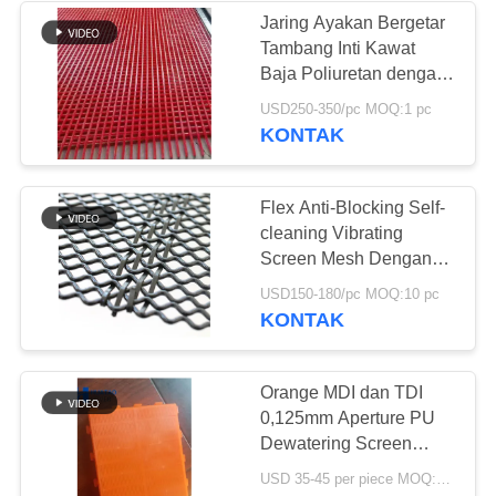
Jaring Ayakan Bergetar
Tambang Inti Kawat
Baja Poliuretan dengan
Pembersihan Mandiri
USD250-350/pc MOQ:1 pc
dan Umur Pakai Lebih
KONTAK
Lama
Flex Anti-Blocking Self-
cleaning Vibrating
Screen Mesh Dengan
Hooks untuk Tambang
USD150-180/pc MOQ:10 pc
dan Quarry
KONTAK
Orange MDI dan TDI
0,125mm Aperture PU
Dewatering Screen
Mesh dengan Frame
USD 35-45 per piece MOQ:10 buah
Baja dan Aperture Self-