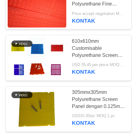
Polyurethane Fine
Screen Mesh untuk High
Price accept negotiation MOQ:5 Potongan
Frequency Screening
KONTAK
610x610mm
Customisable
Polyurethane Screen
Mesh untuk Dewatering
USD 35-45 per piece MOQ:10 buah
Efisiensi Tinggi dan
KONTAK
Vibrating Screening
305mmx305mm
Polyurethane Screen
Panel dengan 0.125mm
Aperture untuk
USD15-30/pc MOQ:1 pc
Dewatering Pasir
KONTAK