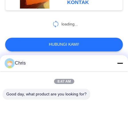
KONTAK
Releasing
loading...
HUBUNGI KAMI!
Chris
Bad Request
Semua
8:47 AM
bahan bukan tenunan
Rol Industri
Good day, what product are you looking for?
Panel Layar
Sabuk Industri
Poliuretan
Selimut Isolasi