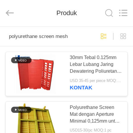
2026
HUATAO
LOVER
LTD.
Produk
All
Rights
Reserved.
RUMAH
polyurethane screen mesh
PRODUK
30mm Tebal 0.125mm
Lebar Lubang Jaring
TENTANG
Dewatering Poliuretan
KAMI
Tahan Korosi untuk
USD 35-45 per piece MOQ:10 buah
Pertambangan
KONTAK
TUR
PABRIK
Polyurethane Screen
Mat dengan Aperture
Minimal 0,125mm untuk
KONTROL
Dewatering Pasir dan
USD15-30/pc MOQ:1 pc