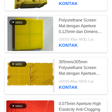
KUALITAS
High Wear Resistance
KONTAK
HUBUNGI
Polyurethane Screen
KAMI
Mat dengan Aperture
0,125mm dan Dimensi
305x305mm untuk
BERITA
USD15-30/pc MOQ:1 pc
Dewatering Pasir
KONTAK
PERMINTAAN
305mmx305mm
PENAWARAN
Polyurethane Screen
Mat dengan Aperture
0,125mm untuk
SITEMAP
USD15-30/pc MOQ:1 pc
Dewatering Pasir dan
KONTAK
Desain Panel Modular
PRIVACY
POLICY
0.075mm Aperture High
Elasticity Anti-Clogging