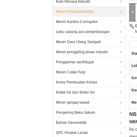
Kain Merasa Industri
Mesin Pembuat Kertas
Mesin Kardus Corrugator
suku cadang aus pertambangan
Mesin Daur Ulang Sampah
Mesin penggiling pisau industri
Di
Penggemar sentrifugal
Leb
Mesin Cetak Pulp
Ket
Kimia Pembuatan Kertas
Ke
Kotak Gir dan Motor Gir
Mesin gergaji kawat
Me
Pengering Beku Vakum
NB
NBR
Bahan Geosintetik
Ini
SPC Produk Lantai
dar