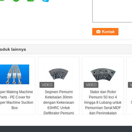
oduk lainnya
per Making Machine
Segmen Pemurni
Stator dan Rotor
Parts - PE Cover for
Ketebalan 30mm
Pemurni 50 Inci 4
per Machine Suction
dengan Kekerasan
hingga 8 Lubang untuk
Box
63HRC Untuk
Pemurnian Serat MDF
Defibrator Pemurni
dan Peningkatan
MDF/HDF
Kapasitas Produksi