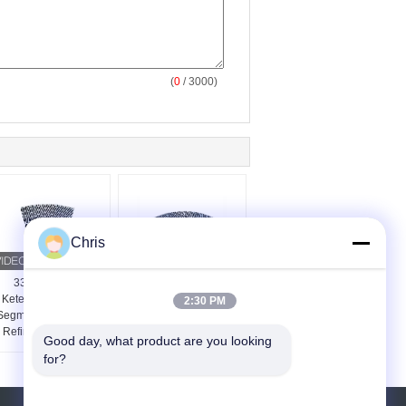
(
0
/ 3000)
Chris
33mm-42mm
48 Inch Refiner
Ketebalan Refiner
Pengisian Untuk
2:30 PM
Segmen Untuk MDF
Produksi Fiberboard
Refiner Defibrator
Densitas Menengah
Good day, what product are you looking 
Refiner
for?