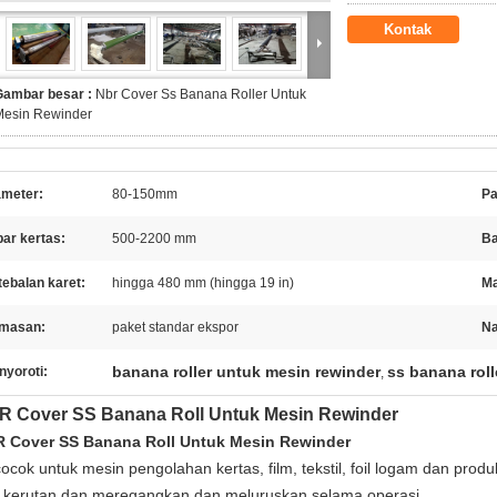
Kontak
Gambar besar :
Nbr Cover Ss Banana Roller Untuk
Mesin Rewinder
ameter:
80-150mm
Pa
ar kertas:
500-2200 mm
Ba
ebalan karet:
hingga 480 mm (hingga 19 in)
Ma
masan:
paket standar ekspor
N
banana roller untuk mesin rewinder
ss banana roll
nyoroti:
,
R Cover SS Banana Roll Untuk Mesin Rewinder
 Cover SS Banana Roll Untuk Mesin Rewinder
 cocok untuk mesin pengolahan kertas, film, tekstil, foil logam dan pro
i kerutan dan meregangkan dan meluruskan selama operasi.