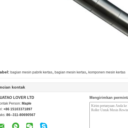
,
,
abel:
bagian mesin pabrik kertas
bagian mesin kertas
komponen mesin kertas
ncian kontak
UATAO LOVER LTD
Mengirimkan permint
ontak Person:
Maple
el:
+86 15103371897
aks:
86--311-80690567