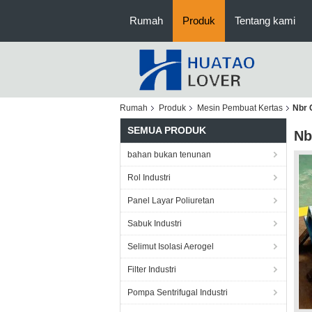
Rumah
Produk
Tentang kami
Rumah
Produk
Mesin Pembuat Kertas
Nbr 
SEMUA PRODUK
Nb
bahan bukan tenunan
Rol Industri
Panel Layar Poliuretan
Sabuk Industri
Selimut Isolasi Aerogel
Filter Industri
Pompa Sentrifugal Industri