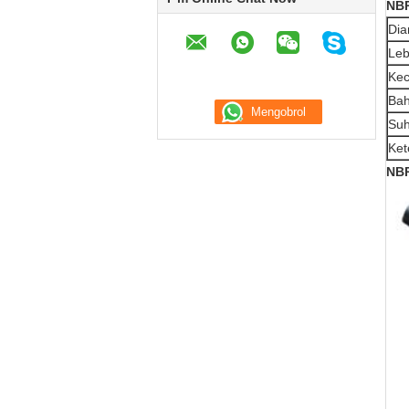
NBR
Dia
Leb
Ke
Ba
Su
Ket
NBR