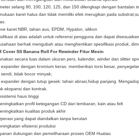
meter selang 80, 100, 120, 125, dan 150 dilengkapi dengan bantalan int
mukaan karet halus dan tidak memiliki efek merugikan pada substrat;s
as.
eve karet:NBR, tahan aus, EPDM, Hypalon, silikon
sifikasi di atas adalah untuk referensi pengguna dan dapat disesuai
usahaan berhak mengubah atau menghentikan spesifikasi produk, dime
 Cover SS Banana Roll For Rewinder Fitur Mesin
unakan secara luas dalam ukuran pers, kalender, winder dan slitter spre
l expander dengan kromium keras: memberikan torsi besar, penyegelan 
 sendi, tidak bocor minyak;
l expander dengan tutup gesek: tahan abrasi,hidup panjang. Mengadopsi
uk ekspansi dan kontrak.
sistensi haus tinggi
eningkatkan profil ketegangan CD dari lembaran, kain atau felt
eningkatkan kualitas produk akhir
Operasi yang dapat diandalkan tanpa kerutan
eningkatan efisiensi produksi
yanan dukungan dan pemeliharaan proses OEM Huatao