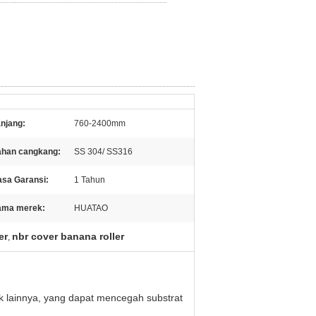
njang:
760-2400mm
han cangkang:
SS 304/ SS316
sa Garansi:
1 Tahun
ama merek:
HUATAO
er
nbr cover banana roller
,
duk lainnya, yang dapat mencegah substrat