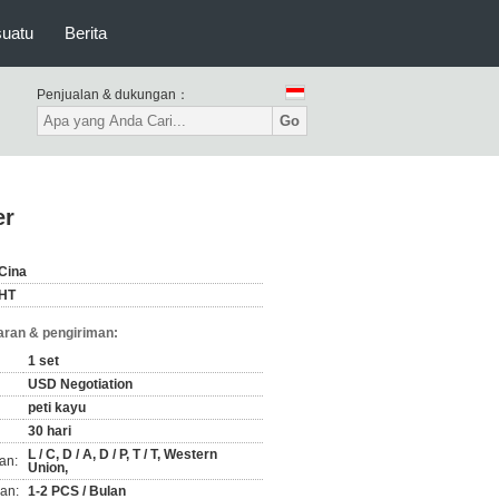
suatu
Berita
Penjualan & dukungan：
Go
er
Cina
HT
ran & pengiriman:
1 set
USD Negotiation
peti kayu
30 hari
L / C, D / A, D / P, T / T, Western
an:
Union,
an:
1-2 PCS / Bulan