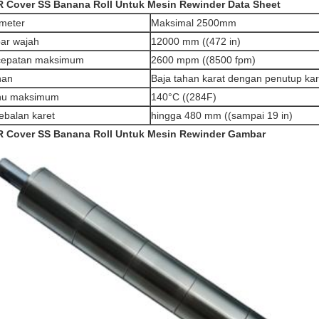
 Cover SS Banana Roll Untuk Mesin Rewinder Data Sheet
meter
Maksimal 2500mm
ar wajah
12000 mm ((472 in)
cepatan maksimum
2600 mpm ((8500 fpm)
han
Baja tahan karat dengan penutup kar
hu maksimum
140°C ((284F)
ebalan karet
hingga 480 mm ((sampai 19 in)
 Cover SS Banana Roll Untuk Mesin Rewinder Gambar