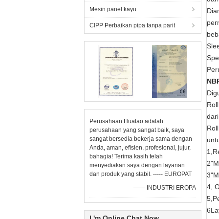
Mesin panel kayu
Dia
per
CIPP Perbaikan pipa tanpa parit
beb
Sle
Spe
Per
NBR
Dig
Rol
dari
Perusahaan Huatao adalah
Rol
perusahaan yang sangat baik, saya
sangat bersedia bekerja sama dengan
unt
Anda, aman, efisien, profesional, jujur,
1,Re
bahagia! Terima kasih telah
2"M
menyediakan saya dengan layanan
dan produk yang stabil. ----- EUROPAT
3"M
4, 
—— INDUSTRI EROPA
5,P
6La
I 'm Online Chat Now