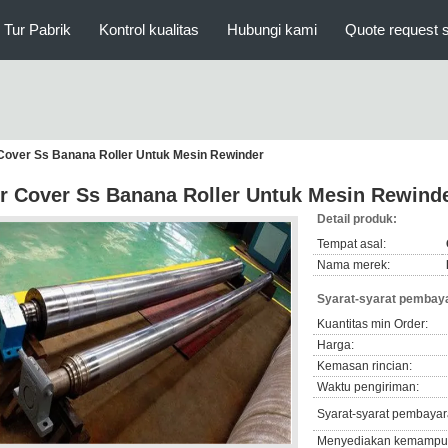
Tur Pabrik
Kontrol kualitas
Hubungi kami
Quote request 
Cover Ss Banana Roller Untuk Mesin Rewinder
r Cover Ss Banana Roller Untuk Mesin Rewind
Detail produk:
Tempat asal:
Nama merek:
Syarat-syarat pembaya
Kuantitas min Order:
Harga:
Kemasan rincian:
Waktu pengiriman:
Syarat-syarat pembayar
Menyediakan kemampu