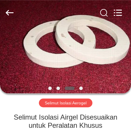
2026
HUATAO
LOVER
LTD.
All
Rights
Reserved.
RUMAH
PRODUK
TENTANG
KAMI
TUR
PABRIK
Selimut Isolasi Aerogel
Selimut Isolasi Airgel Disesuaikan
KONTROL
untuk Peralatan Khusus