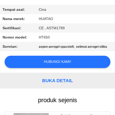
KUALITAS
Tempat asal:
Cina
HUBUNGI
Nama merek:
HUATAO
KAMI
Sertifikasi:
CE , ASTM1789
Nomor model:
HT650
BERITA
Sorotan:
,
aspen aerogel spaceloft
selimut aerogel silika
PERMINTAAN
HUBUNGI KAMI!
PENAWARAN
BUKA DETAIL
SITEMAP
PRIVACY
produk sejenis
POLICY