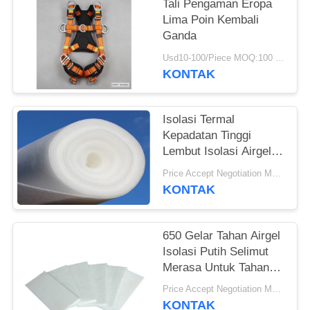
Tali Pengaman Eropa
Lima Poin Kembali
Ganda
Usd10-100/Piece MOQ:100 buah
KONTAK
Isolasi Termal
Kepadatan Tinggi
Lembut Isolasi Airgel
Selimut
Price Accept Negotiation MOQ:Satu gulung
KONTAK
650 Gelar Tahan Airgel
Isolasi Putih Selimut
Merasa Untuk Tahan
Api Isolasi
Price Accept Negotiation MOQ:Satu gulung
KONTAK