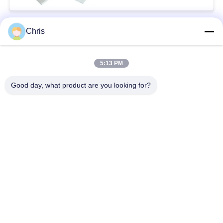
Chris
Bad Request
Semua
5:13 PM
bahan bukan tenunan
Rol Industri
Good day, what product are you looking for?
Panel Layar
Sabuk Industri
Poliuretan
Selimut Isolasi
Filter Industri
Aerogel
Pompa Sentrifugal
Kain Merasa Industri
Industri