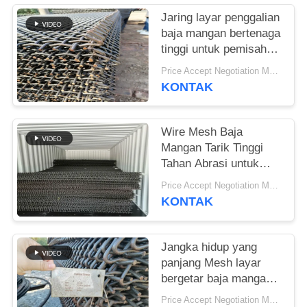
Jaring layar penggalian
baja mangan bertenaga
tinggi untuk pemisahan
kerikil pasir dan
Price Accept Negotiation MOQ:10 buah
agregat
KONTAK
Wire Mesh Baja
Mangan Tarik Tinggi
Tahan Abrasi untuk
Aplikasi Penyaringan
Price Accept Negotiation MOQ:10 buah
Mineral
KONTAK
Jangka hidup yang
panjang Mesh layar
bergetar baja mangan
tinggi untuk pabrik
Price Accept Negotiation MOQ:10 buah