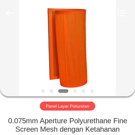
2026
HUATAO
LOVER
LTD.
All
Rights
Reserved.
RUMAH
PRODUK
TENTANG
KAMI
TUR
PABRIK
Panel Layar Poliuretan
0.075mm Aperture Polyurethane Fine
KONTROL
Screen Mesh dengan Ketahanan