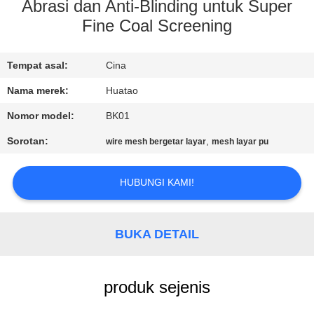
KUALITAS
Abrasi dan Anti-Blinding untuk Super
Fine Coal Screening
HUBUNGI
Tempat asal:
Cina
KAMI
Nama merek:
Huatao
BERITA
Nomor model:
BK01
Sorotan:
,
wire mesh bergetar layar
mesh layar pu
PERMINTAAN
PENAWARAN
HUBUNGI KAMI!
SITEMAP
BUKA DETAIL
PRIVACY
produk sejenis
POLICY