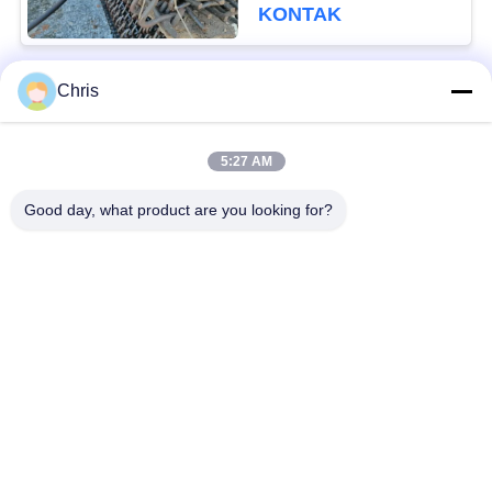
penghancur batu
KONTAK
Chris
Bad Request
Semua
5:27 AM
bahan bukan tenunan
Rol Industri
Good day, what product are you looking for?
Panel Layar
Sabuk Industri
Poliuretan
Selimut Isolasi
Filter Industri
Aerogel
Pompa Sentrifugal
Kain Merasa Industri
Industri