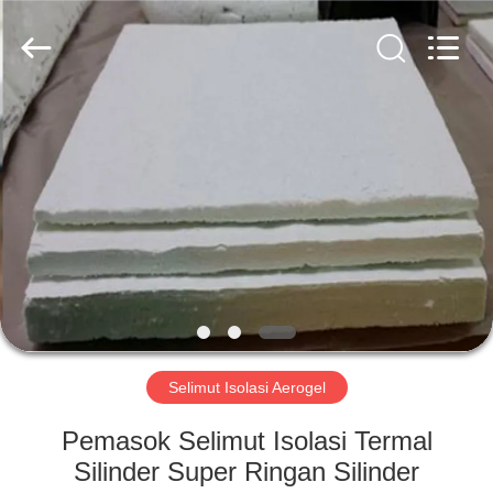
2026
HUATAO
LOVER
LTD.
All
Rights
Reserved.
RUMAH
PRODUK
TENTANG
KAMI
TUR
PABRIK
Selimut Isolasi Aerogel
Pemasok Selimut Isolasi Termal
KONTROL
Silinder Super Ringan Silinder