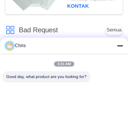
KONTAK
Bad Request
Semua
Chris
bahan bukan tenunan
Rol Industri
3:31 AM
Panel Layar
Sabuk Industri
Poliuretan
Good day, what product are you looking for?
Selimut Isolasi
Filter Industri
Aerogel
Pompa Sentrifugal
Kain Merasa Industri
Industri