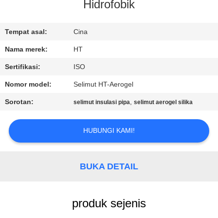
KUALITAS
Hidrofobik
HUBUNGI
Tempat asal:
Cina
KAMI
Nama merek:
HT
Sertifikasi:
ISO
BERITA
Nomor model:
Selimut HT-Aerogel
Sorotan:
,
selimut insulasi pipa
selimut aerogel silika
PERMINTAAN
PENAWARAN
HUBUNGI KAMI!
SITEMAP
BUKA DETAIL
PRIVACY
produk sejenis
POLICY