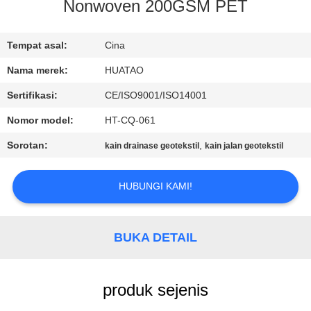
KUALITAS
Nonwoven 200GSM PET
HUBUNGI
Tempat asal:
Cina
KAMI
Nama merek:
HUATAO
Sertifikasi:
CE/ISO9001/ISO14001
BERITA
Nomor model:
HT-CQ-061
Sorotan:
,
kain drainase geotekstil
kain jalan geotekstil
PERMINTAAN
PENAWARAN
HUBUNGI KAMI!
SITEMAP
BUKA DETAIL
PRIVACY
produk sejenis
POLICY