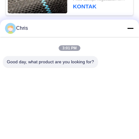
Tumbuh Rumput
KONTAK
Chris
Bad Request
Semua
3:01 PM
bahan bukan tenunan
Rol Industri
Good day, what product are you looking for?
Panel Layar
Sabuk Industri
Poliuretan
Selimut Isolasi
Filter Industri
Aerogel
Pompa Sentrifugal
Kain Merasa Industri
Industri