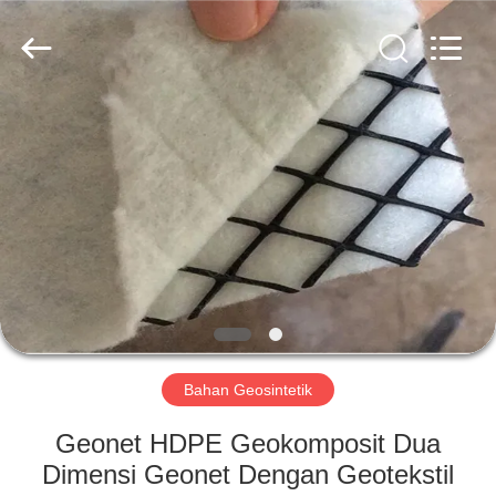
2026
HUATAO
LOVER
LTD.
All
Rights
Reserved.
RUMAH
PRODUK
TENTANG
KAMI
TUR
PABRIK
Bahan Geosintetik
Geonet HDPE Geokomposit Dua
KONTROL
Dimensi Geonet Dengan Geotekstil