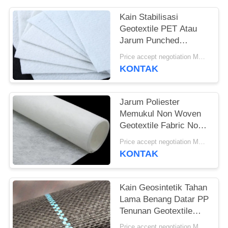
Kain Stabilisasi
Geotextile PET Atau
Jarum Punched
Geotextile White Anti-
Price accept negotiation MOQ:1sqm
Aging
KONTAK
Jarum Poliester
Memukul Non Woven
Geotextile Fabric Non
Woven Anti - Oksidasi
Price accept negotiation MOQ:100sq.m
KONTAK
Kain Geosintetik Tahan
Lama Benang Datar PP
Tenunan Geotextile
Untuk Mencegah
Price accept negotiation MOQ:1000 sq.m.