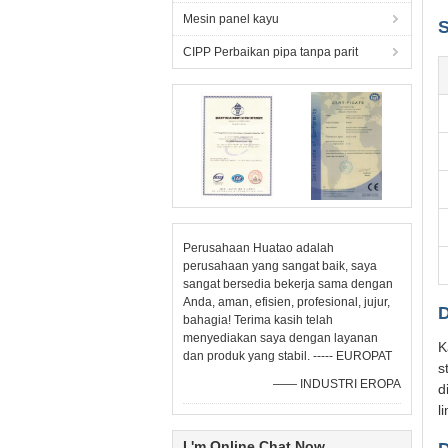
Mesin panel kayu
S
CIPP Perbaikan pipa tanpa parit
Perusahaan Huatao adalah
perusahaan yang sangat baik, saya
sangat bersedia bekerja sama dengan
Anda, aman, efisien, profesional, jujur,
D
bahagia! Terima kasih telah
menyediakan saya dengan layanan
K
dan produk yang stabil. ----- EUROPAT
s
—— INDUSTRI EROPA
d
l
I 'm Online Chat Now