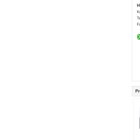
H
K
T
F
Pr