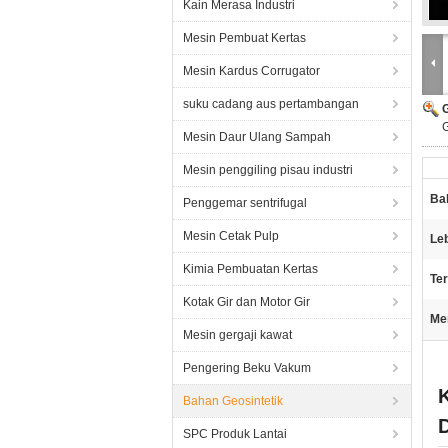
Kain Merasa Industri
Mesin Pembuat Kertas
Mesin Kardus Corrugator
suku cadang aus pertambangan
G
Mesin Daur Ulang Sampah
Mesin penggiling pisau industri
Ba
Penggemar sentrifugal
Mesin Cetak Pulp
Le
Kimia Pembuatan Kertas
Ter
Kotak Gir dan Motor Gir
Me
Mesin gergaji kawat
Pengering Beku Vakum
K
Bahan Geosintetik
SPC Produk Lantai