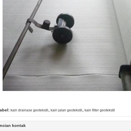
,
,
abel:
kain drainase geotekstil
kain jalan geotekstil
kain filter geotekstil
ncian kontak