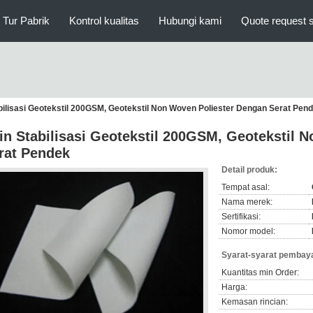
Tur Pabrik
Kontrol kualitas
Hubungi kami
Quote request 
bilisasi Geotekstil 200GSM, Geotekstil Non Woven Poliester Dengan Serat Pen
in Stabilisasi Geotekstil 200GSM, Geotekstil 
rat Pendek
Detail produk:
Tempat asal:
Nama merek:
Sertifikasi:
Nomor model:
Syarat-syarat pembaya
Kuantitas min Order:
Harga:
Kemasan rincian: