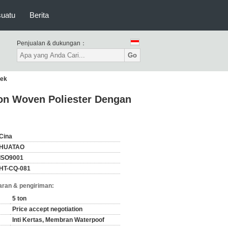
suatu
Berita
Penjualan & dukungan：
Go
dek
Non Woven Poliester Dengan
Cina
HUATAO
ISO9001
HT-CQ-081
ran & pengiriman:
5 ton
Price accept negotiation
Inti Kertas, Membran Waterpoof