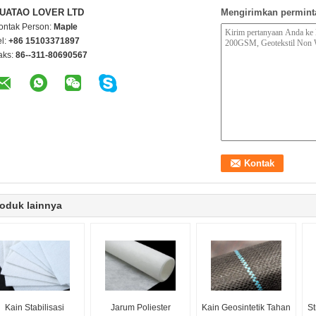
UATAO LOVER LTD
Mengirimkan permint
ontak Person:
Maple
el:
+86 15103371897
aks:
86--311-80690567
oduk lainnya
Kain Stabilisasi
Jarum Poliester
Kain Geosintetik Tahan
St