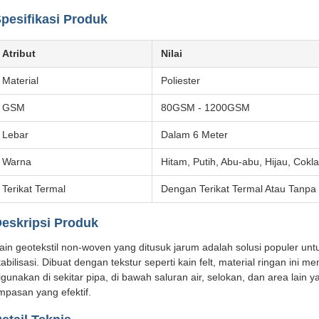
pesifikasi Produk
Atribut
Nilai
Material
Poliester
GSM
80GSM - 1200GSM
Lebar
Dalam 6 Meter
Warna
Hitam, Putih, Abu-abu, Hijau, Cokla
Terikat Termal
Dengan Terikat Termal Atau Tanpa
eskripsi Produk
ain geotekstil non-woven yang ditusuk jarum adalah solusi populer untuk 
tabilisasi. Dibuat dengan tekstur seperti kain felt, material ringan in
igunakan di sekitar pipa, di bawah saluran air, selokan, dan area lai
impasan yang efektif.