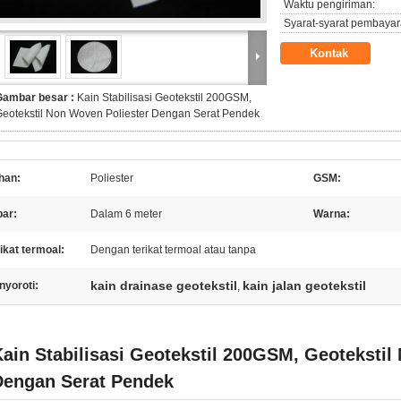
Waktu pengiriman:
Syarat-syarat pembayar
Kontak
Gambar besar :
Kain Stabilisasi Geotekstil 200GSM,
eotekstil Non Woven Poliester Dengan Serat Pendek
han:
Poliester
GSM:
bar:
Dalam 6 meter
Warna:
ikat termoal:
Dengan terikat termoal atau tanpa
kain drainase geotekstil
kain jalan geotekstil
nyoroti:
,
ain Stabilisasi Geotekstil 200GSM, Geotekstil
Dengan Serat Pendek