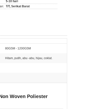
5-10 hari
an:
T/T, Serikat Barat
80GSM - 1200GSM
Hitam, putih, abu -abu, hijau, coklat.
 Non Woven Poliester