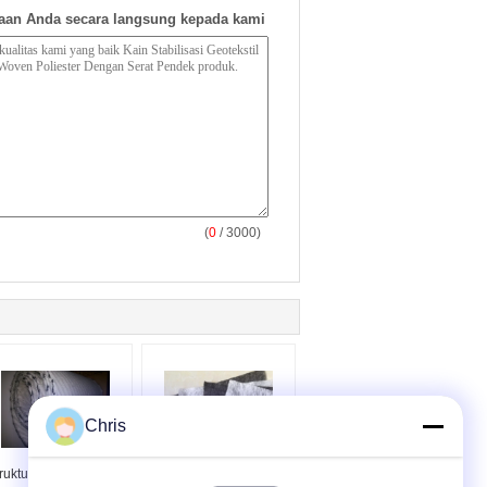
aan Anda secara langsung kepada kami
(
0
/ 3000)
Chris
ruktur Jaringan Hdpe
PP Kontinyu Filamen