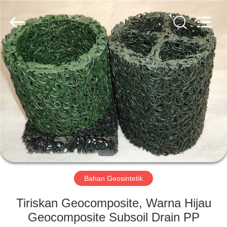
2026
HUATAO
LOVER
LTD.
All
Rights
Reserved.
RUMAH
PRODUK
TENTANG
KAMI
TUR
PABRIK
Bahan Geosintetik
Tiriskan Geocomposite, Warna Hijau
KONTROL
Geocomposite Subsoil Drain PP