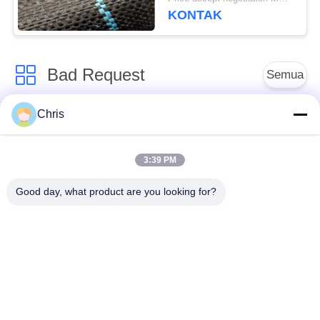
Tumbuh Rumput
KONTAK
Bad Request
Semua
Chris
bahan bukan tenunan
Rol Industri
3:39 PM
Panel Layar
Sabuk Industri
Poliuretan
Good day, what product are you looking for?
Selimut Isolasi
Filter Industri
Aerogel
Pompa Sentrifugal
Kain Merasa Industri
Industri