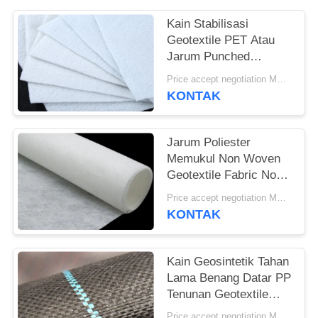
Kain Stabilisasi
Geotextile PET Atau
Jarum Punched
Geotextile White Anti-
Price accept negotiation MOQ:1sqm
Aging
KONTAK
Jarum Poliester
Memukul Non Woven
Geotextile Fabric Non
Woven Anti - Oksidasi
Price accept negotiation MOQ:100sq.m
KONTAK
Kain Geosintetik Tahan
Lama Benang Datar PP
Tenunan Geotextile
Untuk Mencegah
Price accept negotiation MOQ:1000 sq.m.