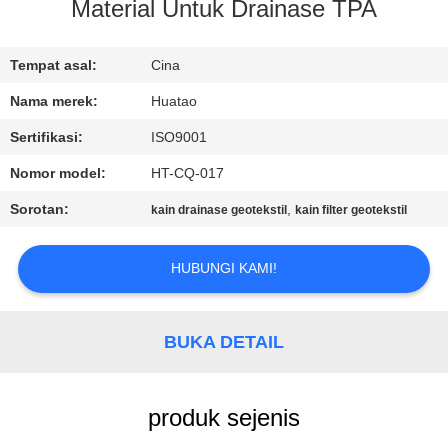
KUALITAS
Material Untuk Drainase TPA
HUBUNGI
Tempat asal:
Cina
KAMI
Nama merek:
Huatao
Sertifikasi:
ISO9001
BERITA
Nomor model:
HT-CQ-017
Sorotan:
,
kain drainase geotekstil
kain filter geotekstil
PERMINTAAN
PENAWARAN
HUBUNGI KAMI!
SITEMAP
BUKA DETAIL
PRIVACY
produk sejenis
POLICY