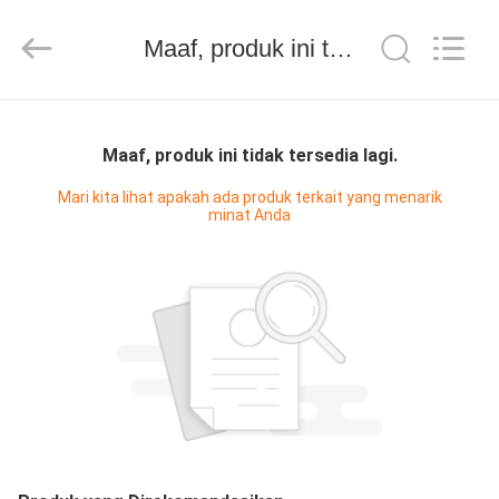
2026
HUATAO
LOVER
LTD.
Maaf, produk ini tidak tersedia lagi.
All
Rights
Reserved.
RUMAH
Maaf, produk ini tidak tersedia lagi.
PRODUK
Mari kita lihat apakah ada produk terkait yang menarik
minat Anda
TENTANG
KAMI
TUR
PABRIK
KONTROL