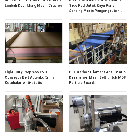
Dc53 Bilah Crusher Untuk Plastik
Hitam UHMWPE Anti Abrasion
Limbah Daur Ulang Mesin Crusher
Slide Pad Untuk Kayu Panel
Sanding Mesin Pengangkutan
Dukungan
Light Duty Prepress PVC
PET Karbon Filament Anti-Static
Conveyor Belt Abu-abu 5mm
Deaeration Mesh Belt untuk MDF
Ketebalan Anti-statis
Particle Board.