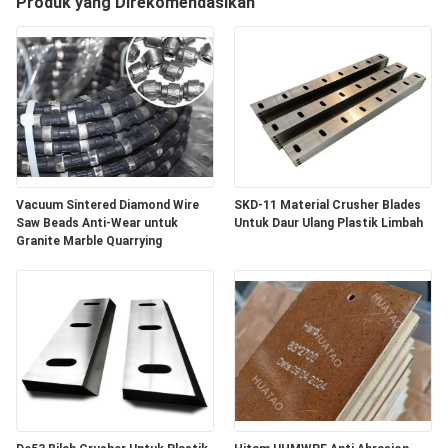
KUALITAS
Produk yang Direkomendasikan
HUBUNGI
KAMI
BERITA
Vacuum Sintered Diamond Wire
SKD-11 Material Crusher Blades
PERMINTAAN
Saw Beads Anti-Wear untuk
Untuk Daur Ulang Plastik Limbah
Granite Marble Quarrying
PENAWARAN
SITEMAP
PRIVACY
POLICY